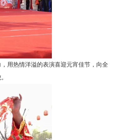
，用热情洋溢的表演喜迎元宵佳节，向全
貌。