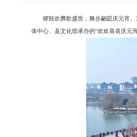
锣鼓欢腾歌盛世，舞步翩跹庆元宵。3
体中心、县文化馆承办的“欢欢喜喜庆元