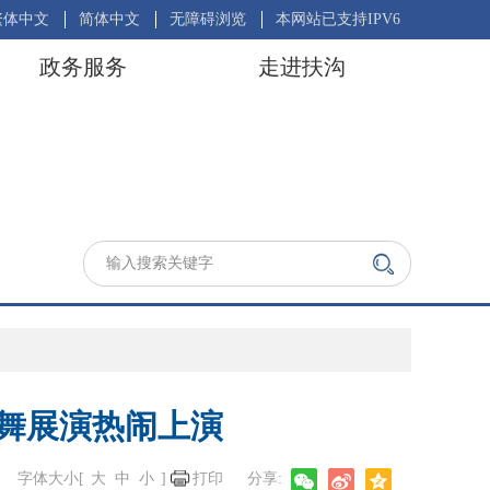
繁体中文
简体中文
无障碍浏览
本网站已支持IPV6
政务服务
走进扶沟
场舞展演热闹上演
字体大小[
大
中
小
]
打印