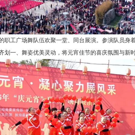
职工广场舞队伍欢聚一堂、同台展演。参演队员身着
齐划一、舞姿优美灵动，将元宵佳节的喜庆氛围与新