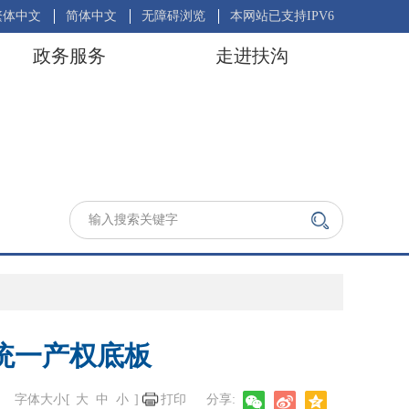
繁体中文
简体中文
无障碍浏览
本网站已支持IPV6
政务服务
走进扶沟
统一产权底板
字体大小[
大
中
小
]
打印